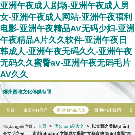
亚洲午夜成人剧场-亚洲午夜成人男
女-亚洲午夜成人网站-亚洲午夜福利
电影-亚洲午夜精品AV无码少妇-亚洲
午夜精品A片久久软件-亚洲午夜日
韩成人-亚洲午夜无码久久-亚洲午夜
无码久久蜜臀av-亚洲午夜无码毛片
AV久久
鄭州西唯文化傳媒有限
首頁
企業(yè)簡介
產(chǎn)品大全
聯(lián)系我們
企
>
>
當(dāng)前位置：
首頁
產(chǎn)品大全
以文藝之美點(diǎn)
亮文明之光——市創(chuàng)文辦成功舉辦“文藝宣傳進(jìn)廣場”惠