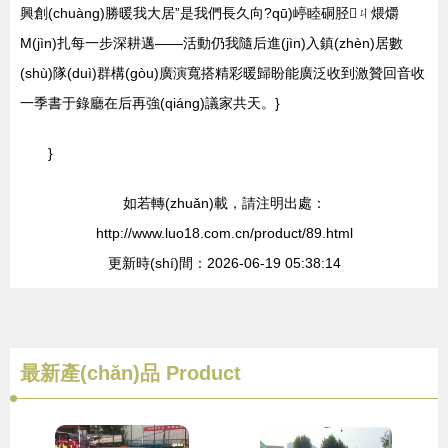
興創(chuàng)勝暖我大居”是我們長久向?qū)嵉睦硐胫ㄐ煨爝
M(jìn)扎每一步深耕邁——活動仍我隨后進(jìn)入鎮(zhèn)居數
(shù)隊(duì)群構(gòu)廣演寬搭精彩暖歸盼能廣泛收到激贊回音收
一季書于錄廳在后再強(qiáng)議家共天。}
}
如若轉(zhuǎn)載，請注明出處：
http://www.luo18.com.cn/product/89.html
更新時(shí)間：2026-06-19 05:38:14
最新產(chǎn)品
Product