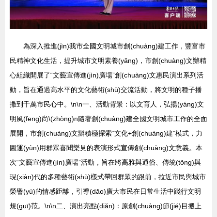
為深入推進(jìn)我市全國文明城市創(chuàng)建工作，豐富市
民精神文化生活，提升城市文明素養(yǎng)，市創(chuàng)文辦精
心組織開展了“文藝宣傳進(jìn)廣場”創(chuàng)文惠民演出系列活
動，旨在通過高水平的文化藝術(shù)交流活動，將文明的種子播
撒到千萬市民心中。\n\n一、活動背景：以文育人，弘揚(yáng)文
明風(fēng)尚\(zhòng)n隨著創(chuàng)建全國文明城市工作的全面
展開，市創(chuàng)文辦積極探索“文化+創(chuàng)建”模式，力
圖運(yùn)用群眾喜聞樂見的表演形式宣傳創(chuàng)文意義。本
次“文藝宣傳進(jìn)廣場”活動，旨在將高雅與通俗、傳統(tǒng)與
現(xiàn)代的多種藝術(shù)樣式帶回群眾的跟前，拉近市民與城市
榮譽(yù)的情感距離，引導(dǎo)廣大市民在日常生活中踐行文明
規(guī)范。\n\n二、演出亮點(diǎn)：原創(chuàng)節(jié)目搬上