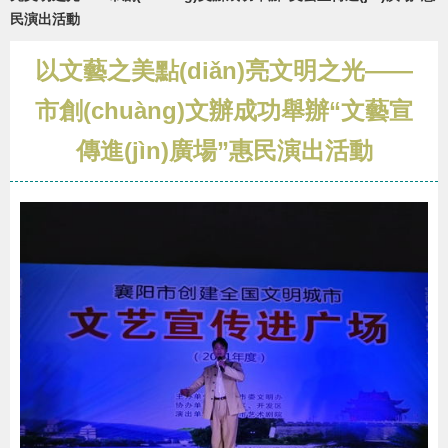
民演出活動
以文藝之美點(diǎn)亮文明之光——
市創(chuàng)文辦成功舉辦“文藝宣
傳進(jìn)廣場”惠民演出活動