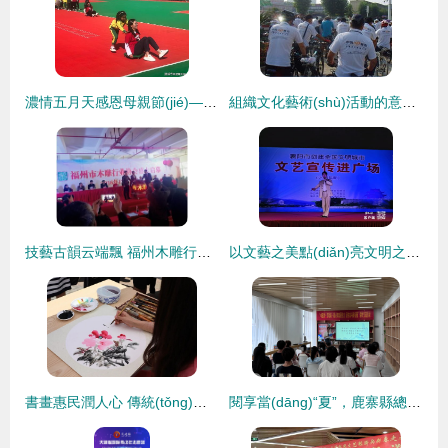
濃情五月天感恩母親節(jié)——盧氏縣文化館主題系列活動圓滿落幕
組織文化藝術(shù)活動的意義與實(shí)施路徑
技藝古韻云端飄 福州木雕行業(yè)協(xié)會以互聯(lián)網(wǎng)賦能傳統(tǒng)技藝打造新局面
以文藝之美點(diǎn)亮文明之光——市創(chuàng)文辦成功舉辦“文藝宣傳進(jìn)廣場”惠民演出活動
書畫惠民潤人心 傳統(tǒng)文化在2023昆明文藝周的清風(fēng)之旅
閱享當(dāng)“夏”，鹿寨縣總工會開展讀書交流活動