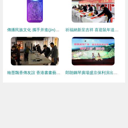
傳播民族文化 攜手并進(jìn)發(fā)展 天建聯(lián)留服中心市民族文化宮活動基地正式揭牌
祈福納新呈吉祥 喜迎鼠年送春聯(lián)——車墩鎮(zhèn)文化三送走基層系列活動拉開序幕
翰墨飄香傳友誼 香港書畫藝術(shù)家赴交大博物館交流筆會圓滿舉辦
郎朗鋼琴廣場盛京保利演出季啟動 以鋼琴語言傳遞藝術(shù)魅力