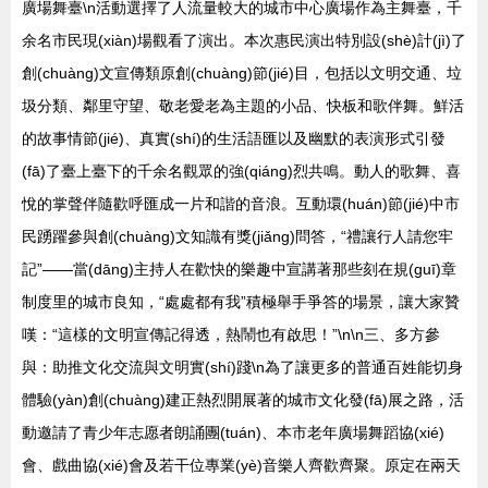
廣場舞臺\n活動選擇了人流量較大的城市中心廣場作為主舞臺，千
余名市民現(xiàn)場觀看了演出。本次惠民演出特別設(shè)計(jì)了
創(chuàng)文宣傳類原創(chuàng)節(jié)目，包括以文明交通、垃
圾分類、鄰里守望、敬老愛老為主題的小品、快板和歌伴舞。鮮活
的故事情節(jié)、真實(shí)的生活語匯以及幽默的表演形式引發
(fā)了臺上臺下的千余名觀眾的強(qiáng)烈共鳴。動人的歌舞、喜
悅的掌聲伴隨歡呼匯成一片和諧的音浪。互動環(huán)節(jié)中市
民踴躍參與創(chuàng)文知識有獎(jiǎng)問答，“禮讓行人請您牢
記”——當(dāng)主持人在歡快的樂趣中宣講著那些刻在規(guī)章
制度里的城市良知，“處處都有我”積極舉手爭答的場景，讓大家贊
嘆：“這樣的文明宣傳記得透，熱鬧也有啟思！”\n\n三、多方參
與：助推文化交流與文明實(shí)踐\n為了讓更多的普通百姓能切身
體驗(yàn)創(chuàng)建正熱烈開展著的城市文化發(fā)展之路，活
動邀請了青少年志愿者朗誦團(tuán)、本市老年廣場舞蹈協(xié)
會、戲曲協(xié)會及若干位專業(yè)音樂人齊歡齊聚。原定在兩天